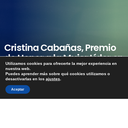
Cristina Cabañas, Premio
de Honor a la Mujer Líder en
Utilizamos cookies para ofrecerte la mejor experiencia en
la Hostelería y Salud en
nuestra web.
Puedes aprender más sobre qué cookies utilizamos o
España.
desactivarlas en los
ajustes
.
Aceptar
Cristina Cabañas, recibió el 23 de mayo en el Teatro
Fernando Rojas de Madrid, el Premio de Honor a la
Mujer Líder en la Hostelería y Salud en España 2019.